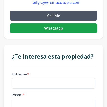
billyray@remaxutopia.com
Call Me
Whatsapp
¿Te interesa esta propiedad?
Full name
*
Phone
*