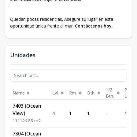
Quedan pocas residencias. Asegure su lugar en esta
oportunidad única frente al mar.
Contáctenos hoy.
Unidades
1/2
P-
Name
Lvl.
Rm.
Bth.
Bth.
Lot.
7403 (Ocean
View)
4
1
1
-
1
1
1
1
124.88
m2
7304 (Ocean