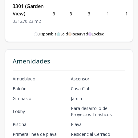
3301 (Garden
View)
3
3
3
1
1
3
3
1
270.23
m2
1101 (Ocean
Disponible
Sold
Reserved
Locked
Front)
1
3
3
1
1
3
3
1
363.9
m2
Amenidades
2401 (Ocean
Front)
4
4
4
1
1
4
4
1
538.79
m2
Amueblado
Ascensor
Balcón
Casa Club
5401
(Pool/Partial
Gimnasio
Jardín
4
4
4
1
1
Ocean View)
Para desarrollo de
Lobby
4
4
1
493.08
m2
Proyectos Turísticos
Piscina
Playa
7104 (Pool
View)
1
1
1
-
-
Primera linea de playa
Residencial Cerrado