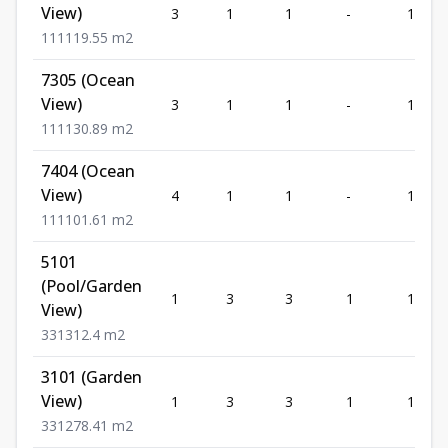
View)
3
1
1
-
1
1
1
1
119.55
m2
7305 (Ocean
View)
3
1
1
-
1
1
1
1
130.89
m2
7404 (Ocean
View)
4
1
1
-
1
1
1
1
101.61
m2
5101
(Pool/Garden
1
3
3
1
1
View)
3
3
1
312.4
m2
3101 (Garden
View)
1
3
3
1
1
3
3
1
278.41
m2