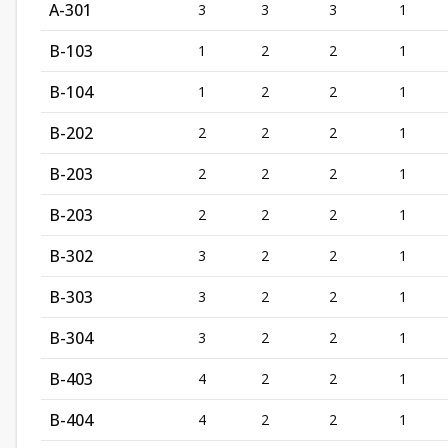
A-301
3
3
3
1
B-103
1
2
2
1
B-104
1
2
2
1
B-202
2
2
2
1
B-203
2
2
2
1
B-203
2
2
2
1
B-302
3
2
2
1
B-303
3
2
2
1
B-304
3
2
2
1
B-403
4
2
2
1
B-404
4
2
2
1