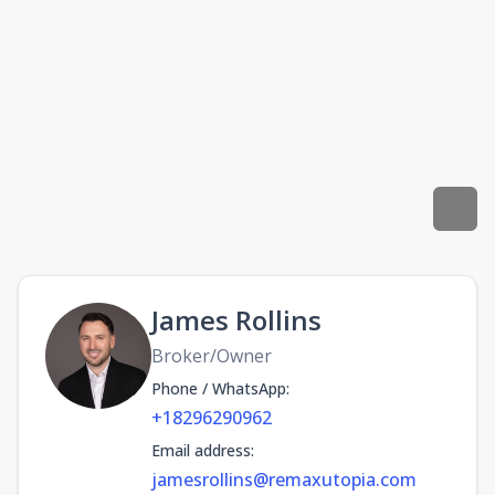
James Rollins
Broker/Owner
Phone / WhatsApp
:
+18296290962
Email address
:
jamesrollins@remaxutopia.com