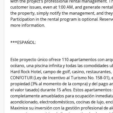
with the project's professional rental management. The
customer issues, even at 1:00 AM, and generate rental
the property, simply notify the management, and they w
Participation in the rental program is optional. Reser
more information.
***ESPAŃOL:
Este proyecto único ofrece 110 apartamentos con arquit
océano, una piscina infinita y todas las comodidades u
Hard Rock Hotel, campo de golf, casino, restaurantes, 
CONFOTUR (Ley de Incentivo al Turismo No. 158-01), e
propiedad (3% al momento de la compra) y del pago a
el valor tasado) durante 15 años. Estos apartamentos 
completamente amueblados para ocupación inmediata.
acondicionado, electrodomésticos, cocinas de lujo, enc
Maximice su inversión con la gestión profesional de alq