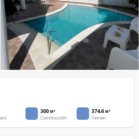
300
374.6
M²
M²
ueo
Construcción
Terrain