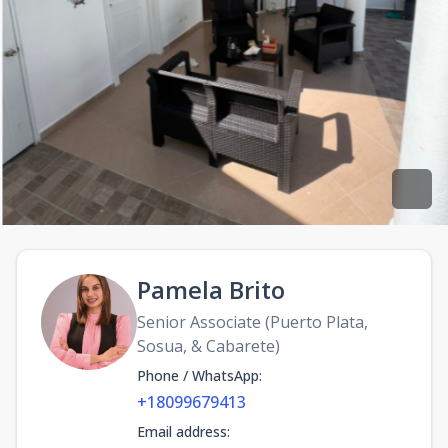
Pamela Brito
Senior Associate (Puerto Plata,
Sosua, & Cabarete)
Phone / WhatsApp
:
+18099679413
Email address
: