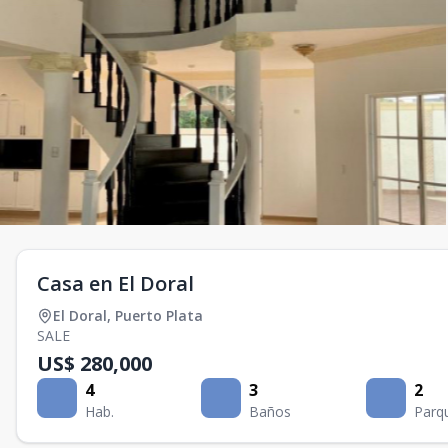
Casa en El Doral
El Doral
,
Puerto Plata
SALE
US$ 280,000
4
3
2
Hab.
Baños
Parq