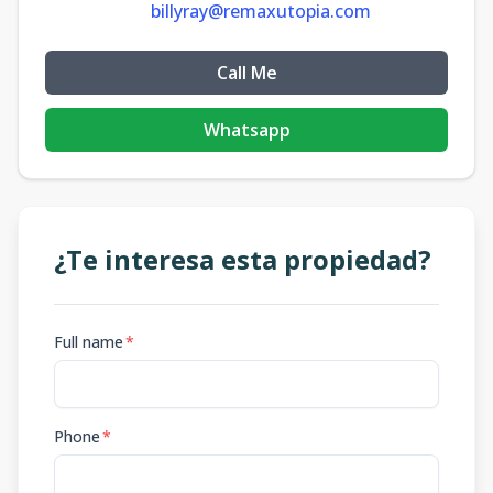
billyray@remaxutopia.com
Call Me
Whatsapp
¿Te interesa esta propiedad?
Full name
*
Phone
*