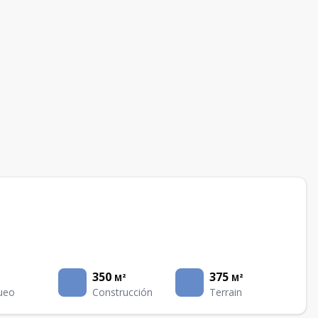
350
375
M²
M²
ueo
Construcción
Terrain