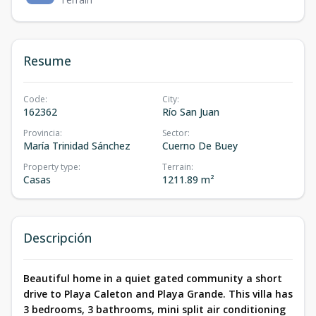
Resume
Code
:
City
:
162362
Río San Juan
Provincia
:
Sector
:
María Trinidad Sánchez
Cuerno De Buey
Property type
:
Terrain
:
Casas
1211.89 m²
Descripción
Beautiful home in a quiet gated community a short
drive to Playa Caleton and Playa Grande. This villa has
3 bedrooms, 3 bathrooms, mini split air conditioning