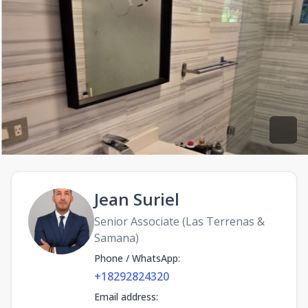
Jean Suriel
Senior Associate (Las Terrenas &
Samana)
Phone / WhatsApp
:
+18292824320
Email address
: