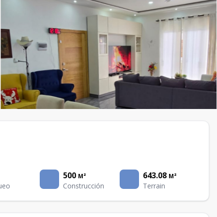
500
643.08
M²
M²
ueo
Construcción
Terrain