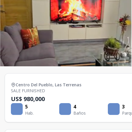
Centro Del Pueblo
,
Las Terrenas
SALE FURNISHED
US$ 980,000
5
4
3
Hab.
Baños
Parq