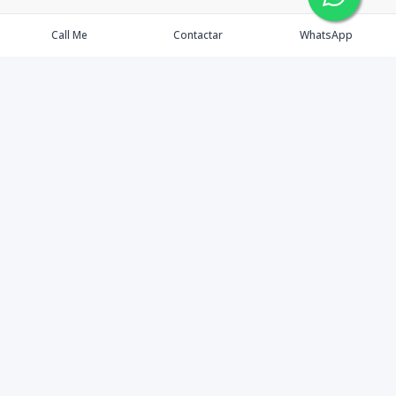
Call Me
Contactar
WhatsApp
Agents
Properties
Buyers
Sellers
Contact Us
©
2026
Tenedora 3392 E.I.R.L.
,
All rights reserved.
Powered by
AlterEstate