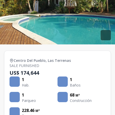
Centro Del Pueblo
,
Las Terrenas
SALE FURNISHED
US$ 174,644
1
1
Hab.
Baños
1
68
M²
Parqueo
Construcción
228.46
M²