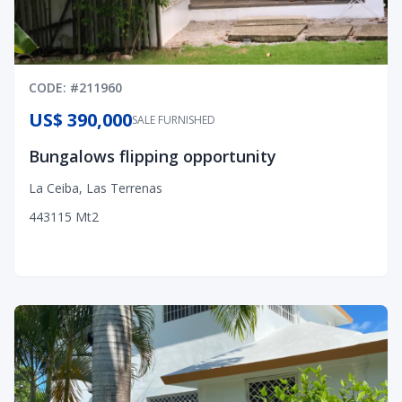
CODE
: #
211960
US$ 390,000
SALE FURNISHED
Bungalows flipping opportunity
La Ceiba
,
Las Terrenas
4
4
3
115
Mt2