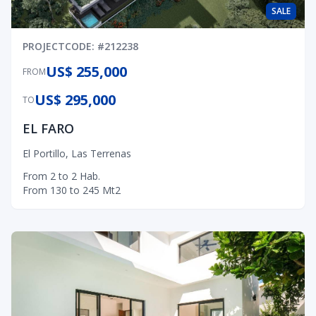
SALE
PROJECT
CODE
: #
212238
US$ 255,000
FROM
US$ 295,000
TO
EL FARO
El Portillo
,
Las Terrenas
From
2
to
2
Hab.
From
130
to
245
Mt2