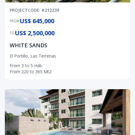
PROJECT
CODE
: #
212239
US$ 645,000
FROM
US$ 2,500,000
TO
WHITE SANDS
El Portillo
,
Las Terrenas
From
3
to
5
Hab.
From
220
to
365
Mt2