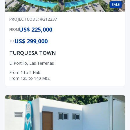
SALE
PROJECT
CODE
: #
212237
US$ 225,000
FROM
US$ 299,000
TO
TURQUESA TOWN
El Portillo
,
Las Terrenas
From
1
to
2
Hab.
From
125
to
140
Mt2