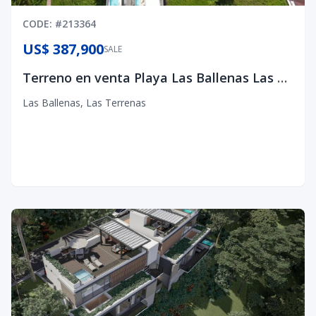
CODE
: #
213364
US$ 387,900
SALE
Terreno en venta Playa Las Ballenas Las Terrenas
Las Ballenas
,
Las Terrenas