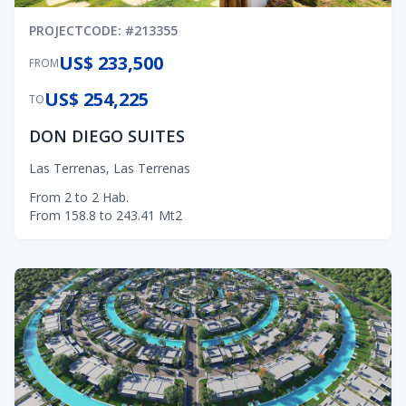
PROJECT
CODE
: #
213355
US$ 233,500
FROM
US$ 254,225
TO
DON DIEGO SUITES
Las Terrenas
,
Las Terrenas
From
2
to
2
Hab.
From
158.8
to
243.41
Mt2