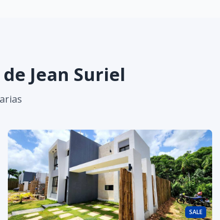
s de
Jean Suriel
arias
SALE