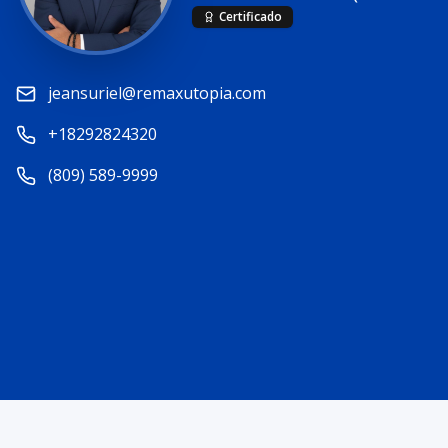
Certificado
jeansuriel@remaxutopia.com
+18292824320
(809) 589-9999