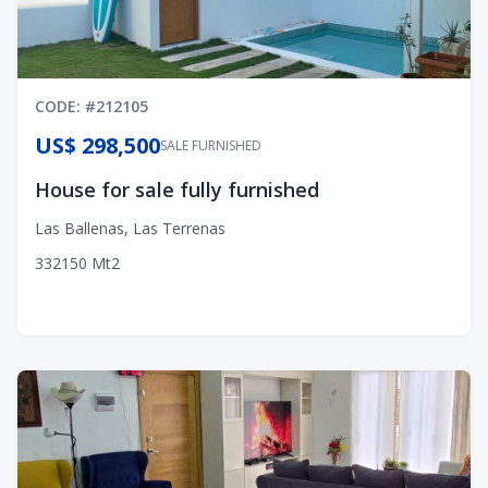
CODE
: #
212105
US$ 298,500
SALE FURNISHED
House for sale fully furnished
Las Ballenas
,
Las Terrenas
3
3
2
150
Mt2