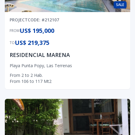
SALE
PROJECT
CODE
: #
212107
US$ 195,000
FROM
US$ 219,375
TO
RESIDENCIAL MARENA
Playa Punta Popy
,
Las Terrenas
From
2
to
2
Hab.
From
106
to
117
Mt2