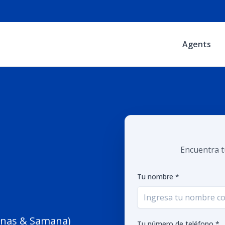
Agents
Encuentra t
Tu nombre *
renas & Samana)
Tu número de teléfono *