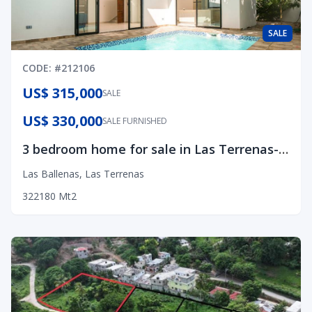
SALE
CODE
: #
212106
US$ 315,000
SALE
US$ 330,000
SALE FURNISHED
3 bedroom home for sale in Las Terrenas- Las Ballenas Beach
Las Ballenas
,
Las Terrenas
3
2
2
180
Mt2